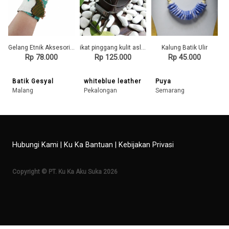
Gelang Etnik Aksesoris Gelang Wanita G10 GESYAL Batik Daun Gelang Tangan Lilit
ikat pinggang kulit asli sapi warna coklat (sabuk kulit asli) Bagikan : ikat pinggang kulit
Kalung Batik Ulir
Rp 78.000
Rp 125.000
Rp 45.000
Batik Gesyal
whiteblue leather
Puya
Malang
Pekalongan
Semarang
Hubungi Kami
|
Ku Ka Bantuan
|
Kebijakan Privasi
Copyright © PT. Ku Ka Aku Suka 2026