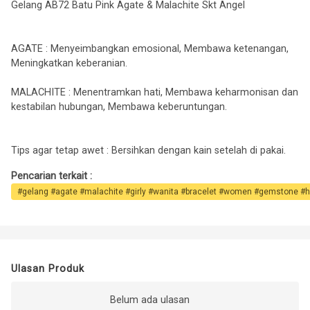
Gelang AB72 Batu Pink Agate & Malachite Skt Angel
AGATE : Menyeimbangkan emosional, Membawa ketenangan,
Meningkatkan keberanian.
MALACHITE : Menentramkan hati, Membawa keharmonisan dan
kestabilan hubungan, Membawa keberuntungan.
Tips agar tetap awet : Bersihkan dengan kain setelah di pakai.
Pencarian terkait :
#gelang #agate #malachite #girly #wanita #bracelet #women #gemstone #
Ulasan Produk
Belum ada ulasan