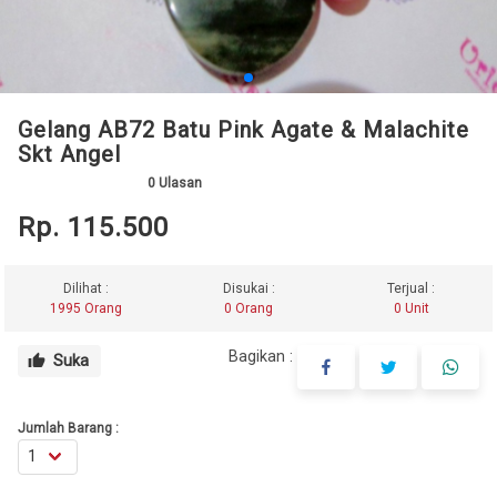
Gelang AB72 Batu Pink Agate & Malachite
Skt Angel
0
Ulasan
Rp. 115.500
Dilihat :
Disukai :
Terjual :
1995 Orang
0 Orang
0 Unit
Bagikan :
Suka
thumb_up
Jumlah Barang :