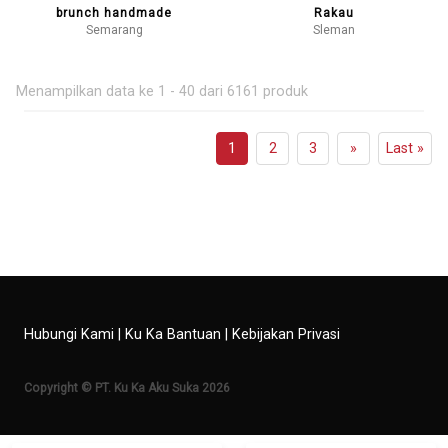
brunch handmade
Rakau
Semarang
Sleman
Menampilkan data ke 1 - 40 dari 6161 produk
1
2
3
»
Last »
Hubungi Kami
|
Ku Ka Bantuan
|
Kebijakan Privasi
Copyright © PT. Ku Ka Aku Suka 2026