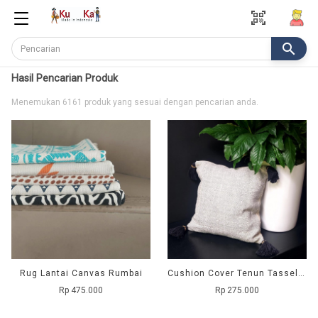
qr_code_scanner
search
Hasil Pencarian Produk
Menemukan 6161 produk yang sesuai dengan pencarian anda.
Rug Lantai Canvas Rumbai
Cushion Cover Tenun Tassel - Cream
Rp 475.000
Rp 275.000