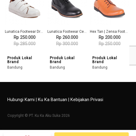
Lunatica Footwear Drake White | Sepatu Sneaker Pria Casual
Lunatica Footwear Cerberus Black | Sepatu Formal Pria Pantofel
Hex Tan | Zensa Footwear Sepatu Formal Pria Pantofel Shoes
Rp 250.000
Rp 260.000
Rp 200.000
Rp 285.000
Rp 300.000
Rp 250.000
Produk Lokal
Produk Lokal
Produk Lokal
Brand
Brand
Brand
Bandung
Bandung
Bandung
Hubungi Kami
|
Ku Ka Bantuan
|
Kebijakan Privasi
Copyright © PT. Ku Ka Aku Suka 2026