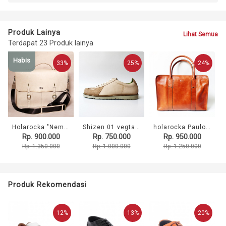
Produk Lainya
Lihat Semua
Terdapat 23 Produk lainya
Habis
33%
25%
24%
Holarocka "Nemean 01" Full Grain Vegtan Leather Briefcase
Shizen 01 vegtan sneakers Holarocka
holarocka Paulo 02 leather briefcase
Rp. 900.000
Rp. 750.000
Rp. 950.000
Rp. 1.350.000
Rp. 1.000.000
Rp. 1.250.000
Produk Rekomendasi
12%
13%
20%