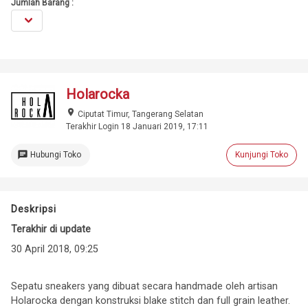
Jumlah Barang :
Holarocka
place
Ciputat Timur, Tangerang Selatan
Terakhir Login 18 Januari 2019, 17:11
chat
Hubungi Toko
Kunjungi Toko
Deskripsi
Terakhir di update
30 April 2018, 09:25
Sepatu sneakers yang dibuat secara handmade oleh artisan
Holarocka dengan konstruksi blake stitch dan full grain leather.