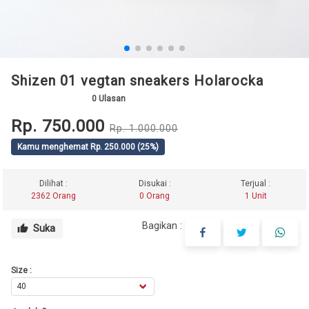
Shizen 01 vegtan sneakers Holarocka
0
Ulasan
Rp. 750.000
Rp. 1.000.000
Kamu menghemat Rp. 250.000 (25%)
Dilihat :
Disukai :
Terjual :
2362 Orang
0 Orang
1 Unit
Bagikan :
Suka
thumb_up
Size :