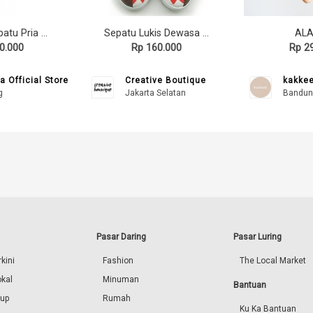
Lvnatica Sepatu Pria Kasual Flavio Black Sneakers Shoes
Sepatu Lukis Dewasa Domo Kun
AL
0.000
Rp 160.000
Rp 2
a Official Store
Creative Boutique
kakke
g
Jakarta Selatan
Bandun
Pasar Daring
Pasar Luring
kini
Fashion
The Local Market
okal
Minuman
Bantuan
dup
Rumah
Ku Ka Bantuan