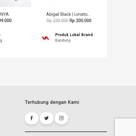
ANYA
Abigail Black | Lvnatica Footwear Sepatu Sneaker Wanita Casual
99.000
Rp 230.000
Rp 200.000
e
Produk Lokal Brand
g
Bandung
Terhubung dengan Kami