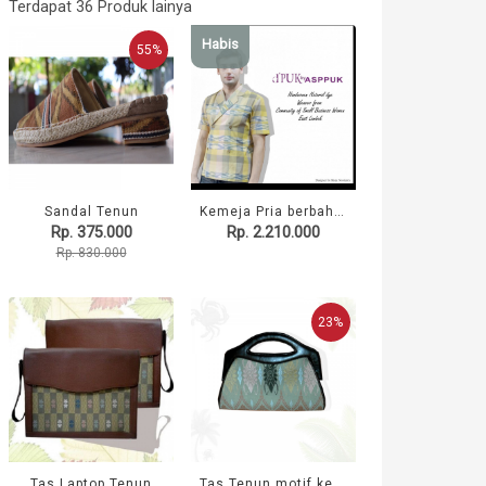
Terdapat 36 Produk lainya
Habis
55%
Sandal Tenun
Kemeja Pria berbahan tenun
Rp. 375.000
Rp. 2.210.000
Rp. 830.000
23%
Tas Laptop Tenun
Tas Tenun motif kepiting