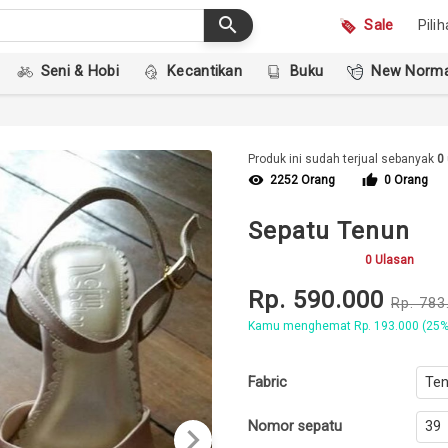
search
Sale
Pili
Seni & Hobi
Kecantikan
Buku
New Norma
Produk ini sudah terjual sebanyak
0
visibility
thumb_up
2252 Orang
0 Orang
Sepatu Tenun
0 Ulasan
Rp. 590.000
Rp. 783
Kamu menghemat Rp. 193.000 (25%
Fabric
Nomor sepatu
keyboard_arrow_right