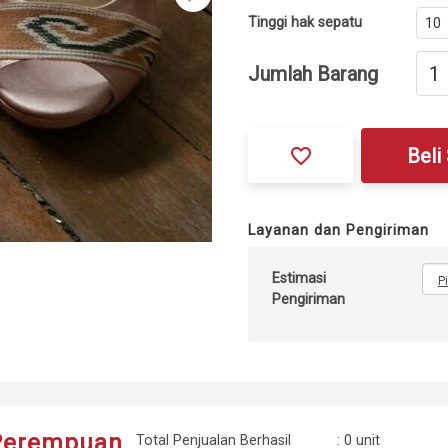
Tinggi hak sepatu
Jumlah Barang
favorite_border
Beli
Layanan dan Pengiriman
Estimasi
P
Pengiriman
Perempuan
Total Penjualan Berhasil
: 0 unit