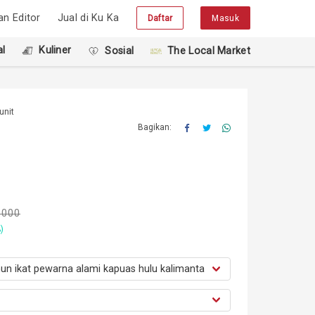
han Editor
Jual di Ku Ka
Daftar
Masuk
l
Kuliner
Sosial
The Local Market
unit
Bagikan:
.000
)