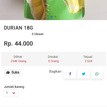
DURIAN 18G
0
Ulasan
Rp. 44.000
Dilihat :
Disukai :
Terjual :
2345 Orang
0 Orang
2 Unit
Bagikan :
Suka
thumb_up
Jumlah Barang :