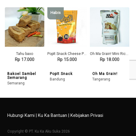
Habis
Tahu baxo
PopIt Snack Cheese Popcorn /Aroma dan Rasa Keju / Keju Cheddar Bakar
Oh Ma Grain! Mini Rice Cakes
Rp 17.000
Rp 15.000
Rp 18.000
Bakoel Sambel
PopIt Snack
Oh Ma Grain!
Semarang
Bandung
Tangerang
Semarang
Hubungi Kami
|
Ku Ka Bantuan
|
Kebijakan Privasi
Copyright © PT. Ku Ka Aku Suka 2026