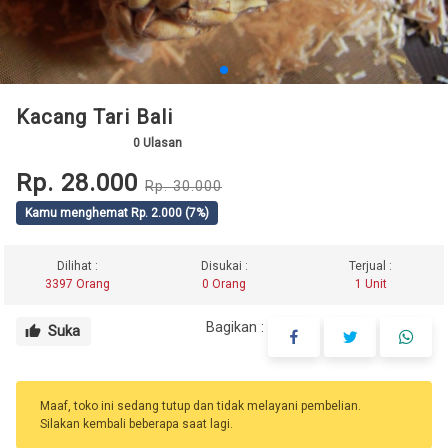
Kacang Tari Bali
0
Ulasan
Rp. 28.000
Rp. 30.000
Kamu menghemat Rp. 2.000 (7%)
Dilihat :
Disukai :
Terjual :
3397 Orang
0 Orang
1 Unit
Bagikan :
Suka
thumb_up
Maaf, toko ini sedang tutup dan tidak melayani pembelian.
Silakan kembali beberapa saat lagi.