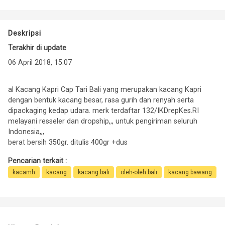
Deskripsi
Terakhir di update
06 April 2018, 15:07
al Kacang Kapri Cap Tari Bali yang merupakan kacang Kapri
dengan bentuk kacang besar, rasa gurih dan renyah serta
dipackaging kedap udara. merk terdaftar 132/IKDrepKes.RI
melayani resseler dan dropship,,, untuk pengiriman seluruh
Indonesia,,,
berat bersih 350gr. ditulis 400gr +dus
Pencarian terkait :
kacamh
kacang
kacang bali
oleh-oleh bali
kacang bawang