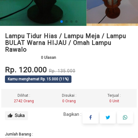
Lampu Tidur Hias / Lampu Meja / Lampu
BULAT Warna HIJAU / Omah Lampu
Rawalo
0
Ulasan
Rp. 120.000
Rp. 135.000
Kamu menghemat Rp. 15.000 (11%)
Dilihat :
Disukai :
Terjual :
2742 Orang
0 Orang
0 Unit
Bagikan :
Suka
thumb_up
Jumlah Barang :