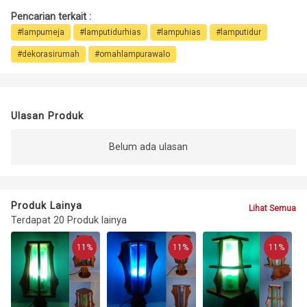
Pencarian terkait :
#lampumeja
#lamputidurhias
#lampuhias
#lamputidur
#dekorasirumah
#omahlampurawalo
Ulasan Produk
Belum ada ulasan
Produk Lainya
Lihat Semua
Terdapat 20 Produk lainya
11%
11%
11%