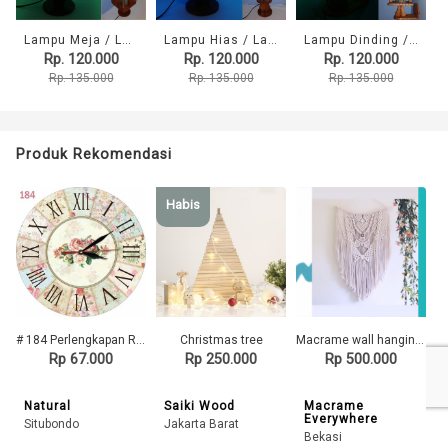
Lampu Meja / Lampu Hias / Lampu KOTAK Variant Warna HIJAU / Omah Lampu Rawalo
Lampu Hias / Lampu Meja / Lampu BULAT Warna BIRU / Omah Lampu Rawalo
Lampu Dinding / Lampu Tidur Hias / Lampu Kayu KOTAK 02 Warna HIJAU / Omah Lampu Rawalo
Rp. 120.000
Rp. 120.000
Rp. 120.000
Rp. 135.000
Rp. 135.000
Rp. 135.000
Produk Rekomendasi
Habis
# 184 Perlengkapan Rumah Jam Dinding Keren Hiasan Ruang Dekorasi Interior Motif Kupu Kupu
Christmas tree
Macrame wall hanging - Code: Gamila
Rp 67.000
Rp 250.000
Rp 500.000
Natural
Saiki Wood
Macrame
Everywhere
Situbondo
Jakarta Barat
Bekasi