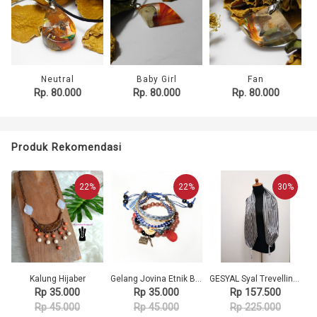
Neutral
Baby Girl
Fan
Rp. 80.000
Rp. 80.000
Rp. 80.000
Produk Rekomendasi
22%
22%
30%
Kalung Hijaber
Gelang Jovina Etnik Bohemian Vintage Chic - Kikas Project
GESYAL Syal Trevelling Wanita Silky Print Zebra Black White Beads Box Scarf
Rp 35.000
Rp 35.000
Rp 157.500
Rp 45.000
Rp 45.000
Rp 225.000