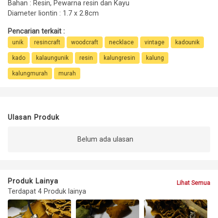
Bahan : Resin, Pewarna resin dan Kayu
Diameter liontin : 1.7 x 2.8cm
Pencarian terkait :
unik
resincraft
woodcraft
necklace
vintage
kadounik
kado
kalaungunik
resin
kalungresin
kalung
kalungmurah
murah
Ulasan Produk
Belum ada ulasan
Produk Lainya
Lihat Semua
Terdapat 4 Produk lainya