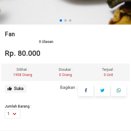
Fan
0
Ulasan
Rp. 80.000
Dilihat :
Disukai :
Terjual :
1958 Orang
0 Orang
0 Unit
Bagikan :
Suka
thumb_up
Jumlah Barang :