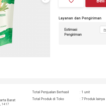
favorite_border
Beli
Layanan dan Pengiriman
Estimasi
P
Pengiriman
Total Penjualan Berhasil
: 1 unit
Total Produk di Toko
: 7 Produk lainya
arta Barat
, 14:17