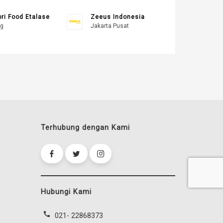
pri Food Etalase
Zeeus Indonesia
g
Jakarta Pusat
Terhubung dengan Kami
Hubungi Kami
call
021- 22868373