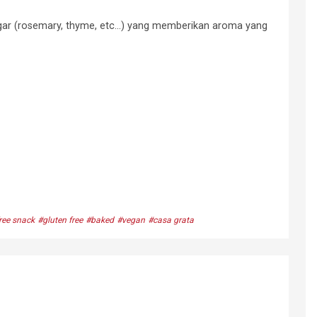
r (rosemary, thyme, etc...) yang memberikan aroma yang
ree snack
#gluten free
#baked
#vegan
#casa grata