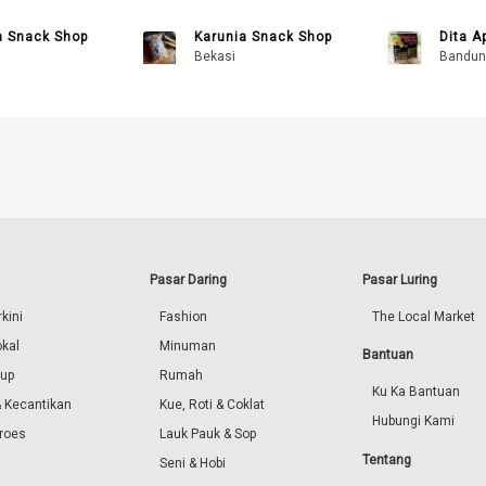
a Snack Shop
Karunia Snack Shop
Dita A
Bekasi
Bandun
Pasar Daring
Pasar Luring
kini
Fashion
The Local Market
okal
Minuman
Bantuan
dup
Rumah
Ku Ka Bantuan
 Kecantikan
Kue, Roti & Coklat
Hubungi Kami
roes
Lauk Pauk & Sop
Tentang
Seni & Hobi