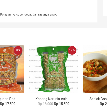
Pelayannya super cepat dan rasanya enak.
8%
14%
Kacang A. Queen Pedas Manis 225gr
Kacang Karunia Asin 225gr
Rp 17.500
Rp 18.000
Rp 15.500
Rp 2