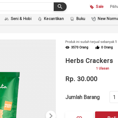
search
Sale
Pili
Seni & Hobi
Kecantikan
Buku
New Norma
Produk ini sudah terjual sebanyak
1
visibility
thumb_up
3570 Orang
0 Orang
Herbs Crackers
1 Ulasan
Rp. 30.000
Jumlah Barang
keyboard_arrow_right