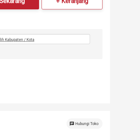
 Sekarang
+ Keranjang
ilih Kabupaten / Kota
chat
Hubungi Toko