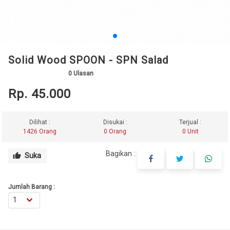
Solid Wood SPOON - SPN Salad
0
Ulasan
Rp. 45.000
Dilihat :
Disukai :
Terjual :
1426 Orang
0 Orang
0 Unit
Bagikan :
Suka
thumb_up
Jumlah Barang :