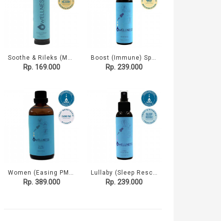
Soothe & Rileks (Muscle) Body Balm
Boost (Immune) Spray
Rp. 169.000
Rp. 239.000
Women (Easing PMS) Body Oil
Lullaby (Sleep Rescue) Pillow Spray
Rp. 389.000
Rp. 239.000