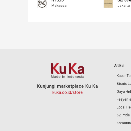
NYO.ID
Six Sc
Makassar
Jakarta 
Artikel
Kabar Ter
Bisnis L
Kunjungi marketplace Ku Ka
Gaya Hi
kuka.co.id/store
Fesyen &
Local He
62 Pride
Komunita