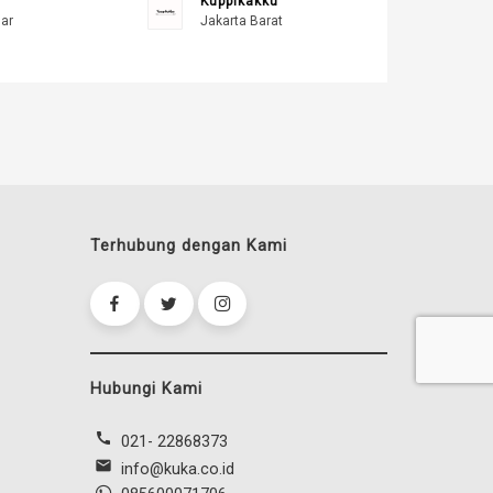
Kuppikakku
ar
Jakarta Barat
Terhubung dengan Kami
Hubungi Kami
call
021- 22868373
mail
info@kuka.co.id