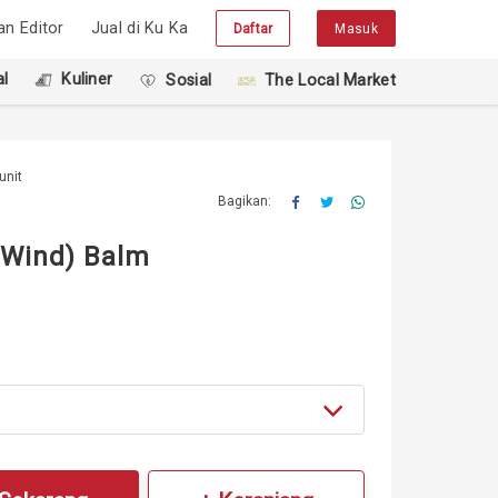
han Editor
Jual di Ku Ka
Daftar
Masuk
l
Kuliner
Sosial
The Local Market
unit
Bagikan:
& Wind) Balm