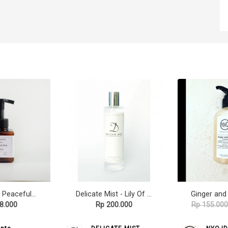
Six Scents - Peaceful Hand & Body Wash (250ml)
Delicate Mist - Lily Of The Valey 120ml
8.000
Rp 200.000
Rp 155.000