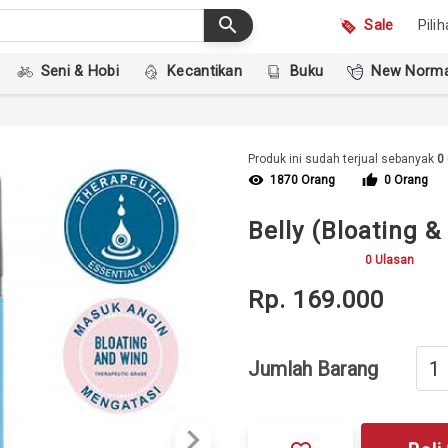
search
Sale
Pili
Seni & Hobi
Kecantikan
Buku
New Norma
Produk ini sudah terjual sebanyak
0
visibility
thumb_up
1870 Orang
0 Orang
Belly (Bloating 
0 Ulasan
Rp. 169.000
Jumlah Barang
keyboard_arrow_right