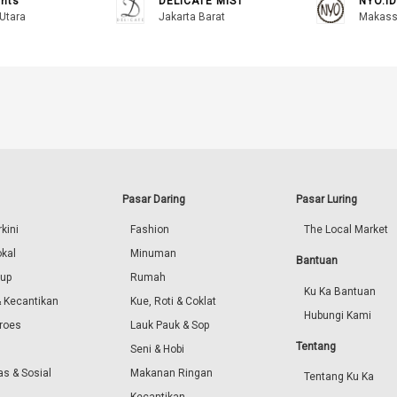
ents
DELICATE MIST
NYO.ID
Utara
Jakarta Barat
Makass
Pasar Daring
Pasar Luring
kini
Fashion
The Local Market
okal
Minuman
Bantuan
dup
Rumah
Ku Ka Bantuan
 Kecantikan
Kue, Roti & Coklat
Hubungi Kami
roes
Lauk Pauk & Sop
Tentang
Seni & Hobi
s & Sosial
Makanan Ringan
Tentang Ku Ka