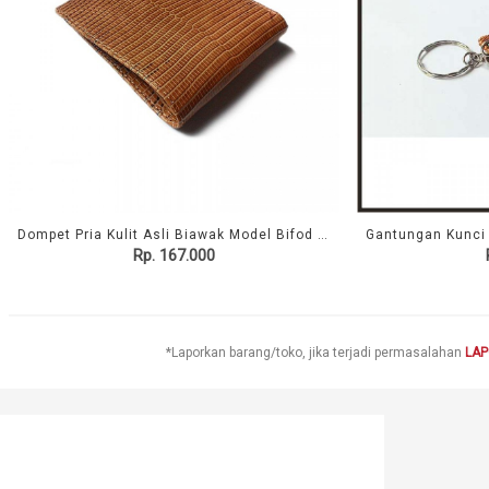
Dompet Pria Kulit Asli Biawak Model Bifod Motif Perut
Rp. 167.000
*Laporkan barang/toko, jika terjadi permasalahan
LA