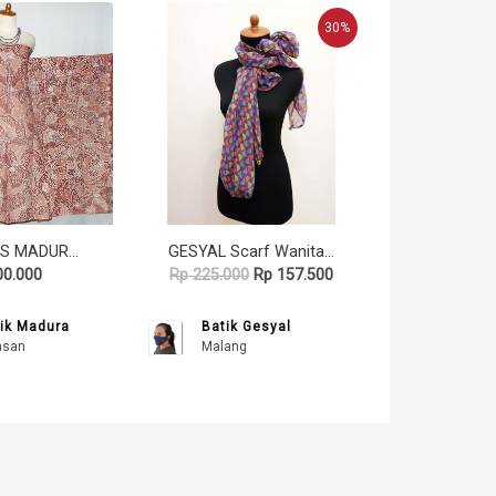
30%
BATIK TULIS MADURA H-32
GESYAL Scarf Wanita - Lavender
00.000
Rp 225.000
Rp 157.500
ik Madura
Batik Gesyal
asan
Malang