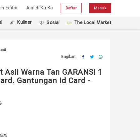
han Editor
Jual di Ku Ka
Daftar
Masuk
l
Kuliner
Sosial
The Local Market
unit
Bagikan:
it Asli Warna Tan GARANSI 1
Card. Gantungan Id Card -
0
,000