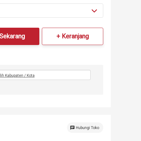
 Sekarang
+ Keranjang
ilih Kabupaten / Kota
chat
Hubungi Toko