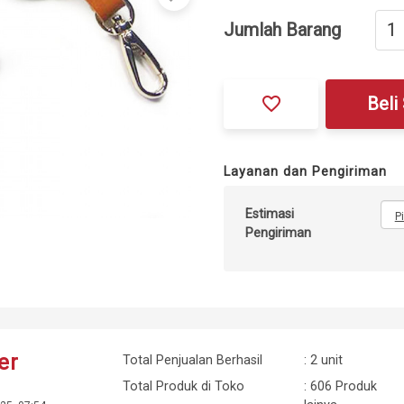
Jumlah Barang
favorite_border
Beli
Layanan dan Pengiriman
Estimasi
P
Pengiriman
er
Total Penjualan Berhasil
: 2 unit
Total Produk di Toko
: 606 Produk