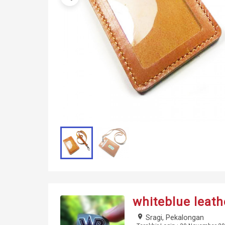
whiteblue leath
place
Sragi, Pekalongan