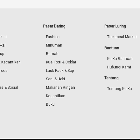
Pasar Daring
Pasar Luring
kini
Fashion
The Local Market
okal
Minuman
Bantuan
dup
Rumah
Ku Ka Bantuan
 Kecantikan
Kue, Roti & Coklat
Hubungi Kami
roes
Lauk Pauk & Sop
Tentang
Seni & Hobi
s & Sosial
Makanan Ringan
Tentang Ku Ka
Kecantikan
Buku