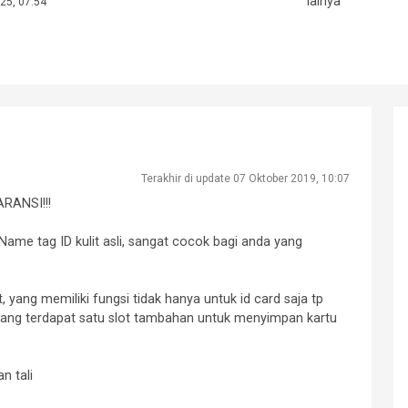
lainya
25, 07:54
Terakhir di update 07 Oktober 2019, 10:07
RANSI!!!
 Name tag ID kulit asli, sangat cocok bagi anda yang
t, yang memiliki fungsi tidak hanya untuk id card saja tp
akang terdapat satu slot tambahan untuk menyimpan kartu
n tali