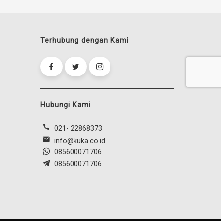
Terhubung dengan Kami
Hubungi Kami
call
021- 22868373
mail
info@kuka.co.id
085600071706
085600071706