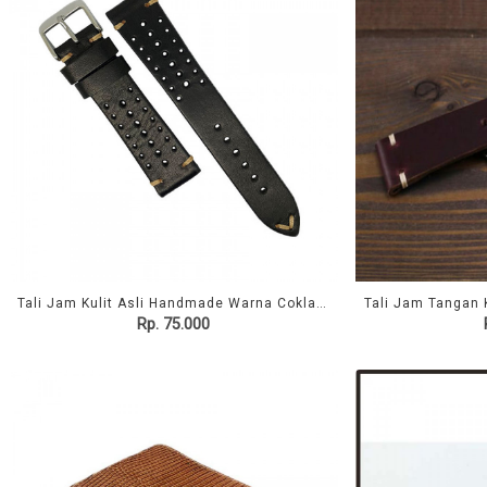
Tali Jam Kulit Asli Handmade Warna Coklat Size 18 Mm GARANSI 1 TAHUN - Rally Watch Strap
Rp. 75.000