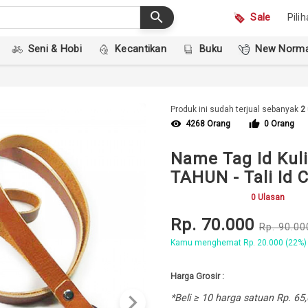
search
Sale
Pili
Seni & Hobi
Kecantikan
Buku
New Norma
Produk ini sudah terjual sebanyak
2
visibility
thumb_up
4268 Orang
0 Orang
Name Tag Id Kul
TAHUN - Tali Id 
0 Ulasan
Rp. 70.000
Rp. 90.00
Kamu menghemat Rp. 20.000 (22%)
Harga Grosir :
keyboard_arrow_right
*Beli ≥ 10 harga satuan Rp. 65