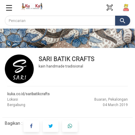
qr_code_scanner
search
SARI BATIK CRAFTS
kain handmade tradisional
kuka.co.id/saribatikcrafts
Lokasi
Buaran, Pekalongan
Bergabung
04 March 2019
Bagikan :