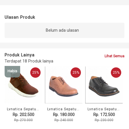
Ulasan Produk
Belum ada ulasan
Produk Lainya
Lihat Semua
Terdapat 18 Produk lainya
Habis
25%
25%
25%
Lvnatica Sepatu Pria Kasual Flavio Brown Sneakers Shoes
Lvnatica Sepatu Pria Pantofel Dembble Tan Formal Shoes
Lvnatica Sepatu Pria Pantofel Alpha Black Formal Shoes
Rp. 202.500
Rp. 180.000
Rp. 172.500
Rp. 270.000
Rp. 240.000
Rp. 230.000