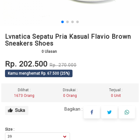
Lvnatica Sepatu Pria Kasual Flavio Brown
Sneakers Shoes
0
Ulasan
Rp. 202.500
Rp. 270.000
Kamu menghemat Rp. 67.500 (25%)
Dilihat :
Disukai :
Terjual :
1673 Orang
0 Orang
0 Unit
Bagikan :
Suka
thumb_up
Size :