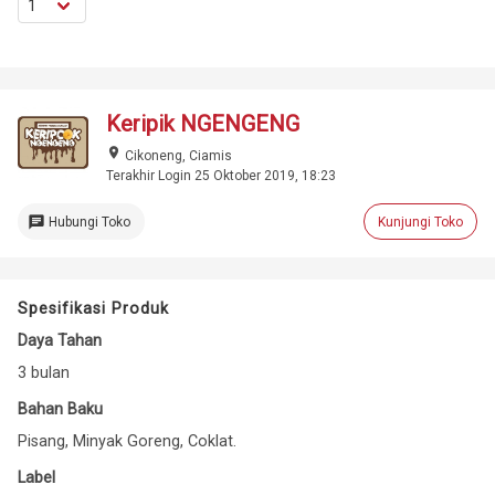
Keripik NGENGENG
place
Cikoneng, Ciamis
Terakhir Login 25 Oktober 2019, 18:23
chat
Hubungi Toko
Kunjungi Toko
Spesifikasi Produk
Daya Tahan
3 bulan
Bahan Baku
Pisang, Minyak Goreng, Coklat.
Label