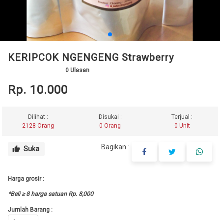
KERIPCOK NGENGENG Strawberry
0
Ulasan
Rp. 10.000
Dilihat :
Disukai :
Terjual :
2128 Orang
0 Orang
0 Unit
Bagikan :
Suka
thumb_up
Harga grosir :
*Beli ≥ 8 harga satuan Rp. 8,000
Jumlah Barang :