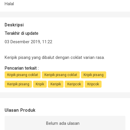
Halal
Deskripsi
Terakhir di update
03 Desember 2019, 11:22
Keripik pisang yang dibalut dengan coklat varian rasa.
Pencarian terkait :
Kripik pisang coklat
Keripik pisang coklat
Kripik pisang
Keripik pisang
Kripik
Keripik
Keripcok
Kripcok
Ulasan Produk
Belum ada ulasan