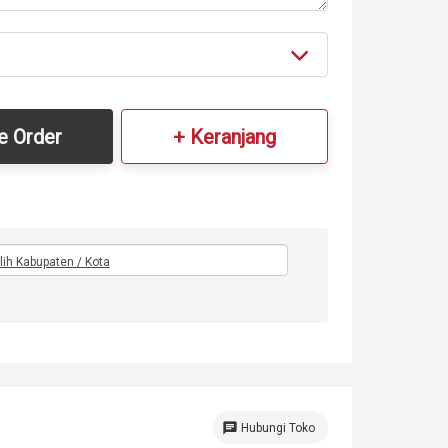
e Order
+ Keranjang
ilih Kabupaten / Kota
chat
Hubungi Toko