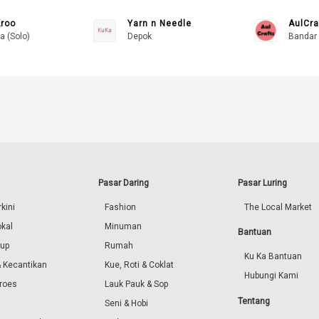
Kroo
Yarn n Needle
AulCra
a (Solo)
Depok
Bandar
Pasar Daring
Pasar Luring
kini
Fashion
The Local Market
okal
Minuman
Bantuan
dup
Rumah
Ku Ka Bantuan
 Kecantikan
Kue, Roti & Coklat
Hubungi Kami
roes
Lauk Pauk & Sop
Tentang
Seni & Hobi