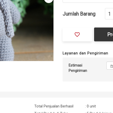
Jumlah Barang
favorite_border
Pr
Layanan dan Pengiriman
Estimasi
P
Pengiriman
Total Penjualan Berhasil
: 0 unit