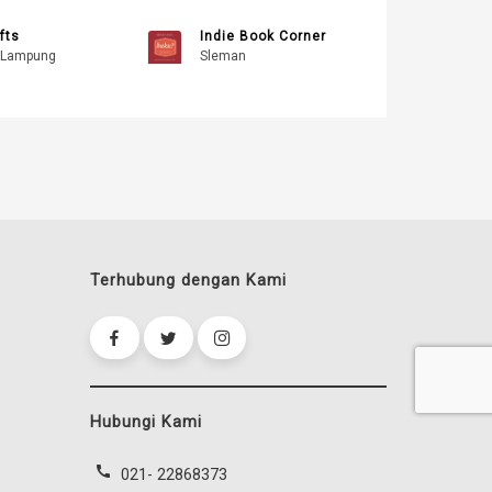
fts
Indie Book Corner
 Lampung
Sleman
Terhubung dengan Kami
Hubungi Kami
call
021- 22868373