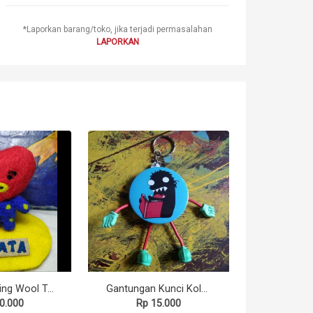
*Laporkan barang/toko, jika terjadi permasalahan
LAPORKAN
Needle Felting Wool TATA BT21
Gantungan Kunci Koloni Kutu Buku
0.000
Rp 15.000