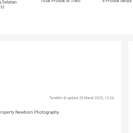
Total Produk di Toko
: 5 Produk lainya
 Selatan
:32
Terakhir di update 20 Maret 2020, 13:26
 property Newborn Photography