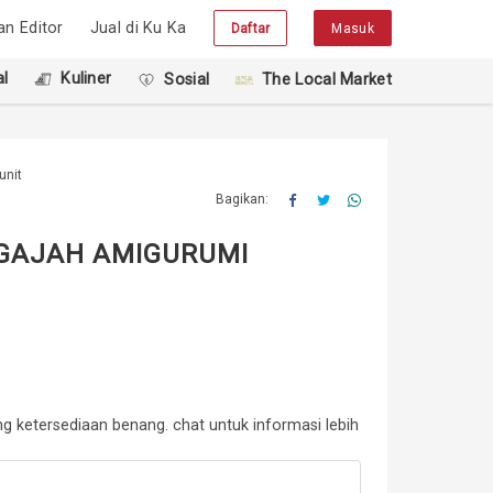
han Editor
Jual di Ku Ka
Daftar
Masuk
l
Kuliner
Sosial
The Local Market
unit
Bagikan:
GAJAH AMIGURUMI
g ketersediaan benang. chat untuk informasi lebih