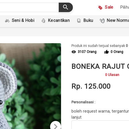
search
Sale
Pili
Seni & Hobi
Kecantikan
Buku
New Norma
Produk ini sudah terjual sebanyak
0
visibility
thumb_up
3107 Orang
0 Orang
BONEKA RAJUT 
0 Ulasan
Rp. 125.000
Personalisasi :
boleh request warna, tergantun
lanjut
keyboard_arrow_right