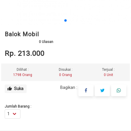
Balok Mobil
0
Ulasan
Rp. 213.000
Dilihat :
Disukai :
Terjual :
1798 Orang
0 Orang
0 Unit
Bagikan :
Suka
thumb_up
Jumlah Barang :