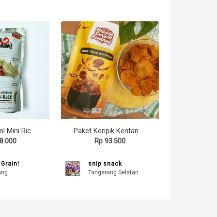
Oh Ma Grain! Mini Rice Cakes
Paket Keripik Kentang Balado Mande 6pcs
8.000
Rp 93.500
Grain!
snip snack
ang
Tangerang Selatan