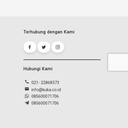
Terhubung dengan Kami
Hubungi Kami
call
021- 22868373
mail
info@kuka.co.id
085600071706
085600071706