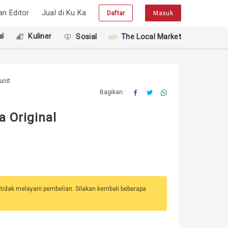
han Editor
Jual di Ku Ka
Daftar
Masuk
l
Kuliner
Sosial
The Local Market
unit
Bagikan:
a Original
 tidak melayani pembelian. Silakan kembali beberapa