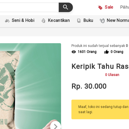
search
Sale
Pili
Seni & Hobi
Kecantikan
Buku
New Norma
Produk ini sudah terjual sebanyak
0
visibility
thumb_up
1601 Orang
0 Orang
Keripik Tahu Ras
0 Ulasan
Rp. 30.000
Maaf, toko ini sedang tutup dan
saat lagi.
keyboard_arrow_right