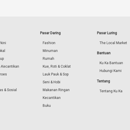
Pasar Daring
Pasar Luring
kini
Fashion
The Local Market
okal
Minuman
Bantuan
dup
Rumah
Ku Ka Bantuan
 Kecantikan
Kue, Roti & Coklat
Hubungi Kami
roes
Lauk Pauk & Sop
Tentang
Seni & Hobi
s & Sosial
Makanan Ringan
Tentang Ku Ka
Kecantikan
Buku