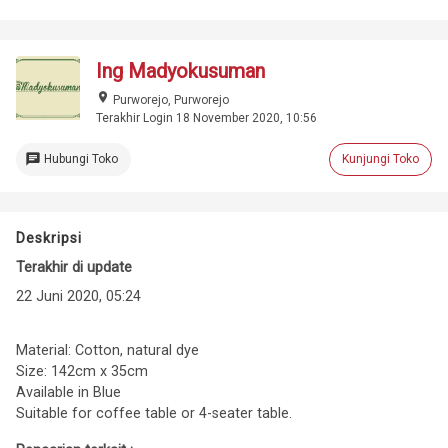
Ing Madyokusuman
place
Purworejo, Purworejo
Terakhir Login 18 November 2020, 10:56
chat
Hubungi Toko
Kunjungi Toko
Deskripsi
Terakhir di update
22 Juni 2020, 05:24
Material: Cotton, natural dye
Size: 142cm x 35cm
Available in Blue
Suitable for coffee table or 4-seater table.