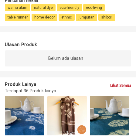
Pencarian terkait :
warna alam
natural dye
eco-friendly
eco-living
table runner
home decor
ethnic
jumputan
shibori
Ulasan Produk
Belum ada ulasan
Produk Lainya
Lihat Semua
Terdapat 36 Produk lainya