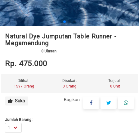
Natural Dye Jumputan Table Runner -
Megamendung
0
Ulasan
Rp. 475.000
Dilihat :
Disukai :
Terjual :
1597 Orang
0 Orang
0 Unit
Bagikan :
Suka
thumb_up
Jumlah Barang :