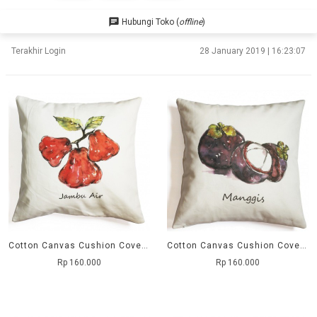
chat
Hubungi Toko (
offline
)
Terakhir Login
28 January 2019 | 16:23:07
Cotton Canvas Cushion Cover Jambu Air
Cotton Canvas Cushion Cover Manggis
Rp 160.000
Rp 160.000