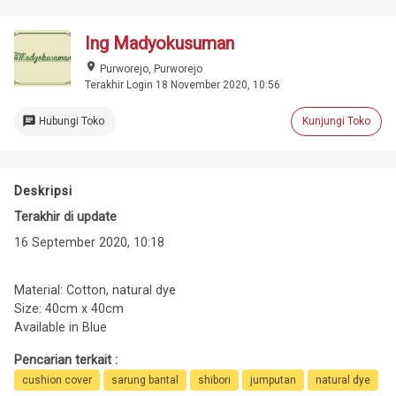
Ing Madyokusuman
place
Purworejo, Purworejo
Terakhir Login 18 November 2020, 10:56
chat
Hubungi Toko
Kunjungi Toko
Deskripsi
Terakhir di update
16 September 2020, 10:18
Material: Cotton, natural dye
Size: 40cm x 40cm
Available in Blue
Pencarian terkait :
cushion cover
sarung bantal
shibori
jumputan
natural dye