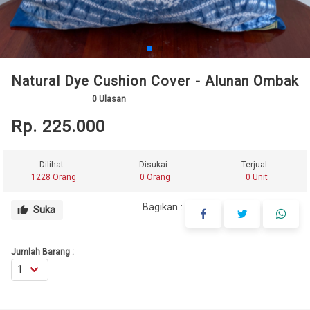
Natural Dye Cushion Cover - Alunan Ombak
0
Ulasan
Rp. 225.000
Dilihat :
Disukai :
Terjual :
1228 Orang
0 Orang
0 Unit
Bagikan :
Suka
thumb_up
Jumlah Barang :