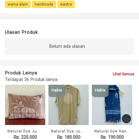
warna alam
handmade
wastra
Ulasan Produk
Belum ada ulasan
Produk Lainya
Lihat Semua
Terdapat 36 Produk lainya
Habis
Habis
Natural Dye Jumputan Cushion Cover - Rembulan Kupu
Natural Dye Jumputan T-Shirt - Purnama
Natural Dye Handwoven Scarf - Keong
Rp. 225.000
Rp. 185.000
Rp. 190.000