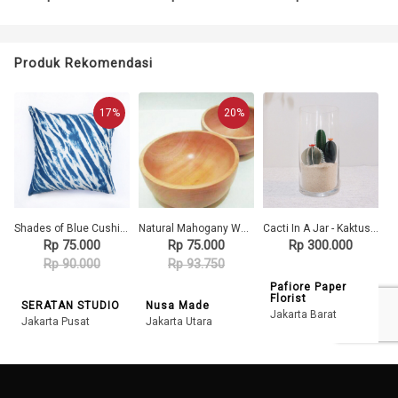
Produk Rekomendasi
17%
20%
Shades of Blue Cushion
Natural Mahogany Wood Bowl 15 Cm Diameter
Cacti In A Jar - Kaktus Kertas
P
Rp 75.000
Rp 75.000
Rp 300.000
Rp 90.000
Rp 93.750
Pafiore Paper
Florist
SERATAN STUDIO
Nusa Made
Jakarta Barat
Jakarta Pusat
Jakarta Utara