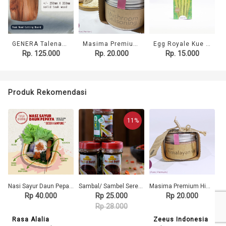
GENERA Talenan Jati
Masima Premium Mushroom Seasoning 70gr
Egg Royale Kue Semprong Premium
Rp. 125.000
Rp. 20.000
Rp. 15.000
Produk Rekomendasi
11%
Nasi Sayur Daun Pepaya
Sambal/ Sambel Sereh Cabai Hijau DD1 (Dede Satoe)
Masima Premium Himalayan Salt 150gr
Rp 40.000
Rp 25.000
Rp 20.000
Rp 28.000
Rasa Alalia
Zeeus Indonesia