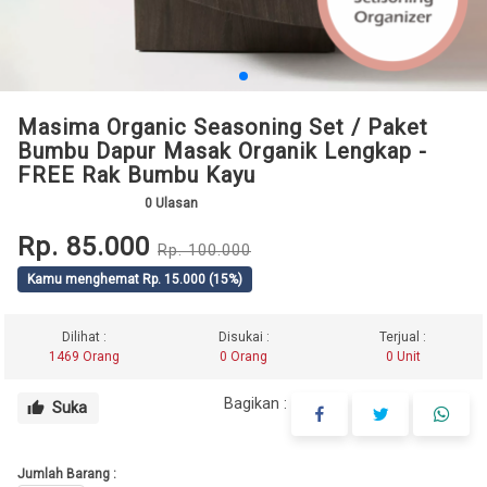
Masima Organic Seasoning Set / Paket
Bumbu Dapur Masak Organik Lengkap -
FREE Rak Bumbu Kayu
0
Ulasan
Rp. 85.000
Rp. 100.000
Kamu menghemat Rp. 15.000 (15%)
Dilihat :
Disukai :
Terjual :
1469 Orang
0 Orang
0 Unit
Bagikan :
Suka
thumb_up
Jumlah Barang :