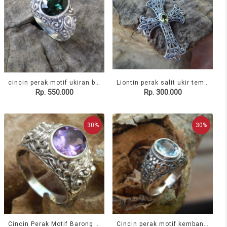
cincin perak motif ukiran bali patra batu green quartz 100323
Liontin perak salit ukir tembus batu peridot 58040
Rp. 550.000
Rp. 300.000
30%
30%
Cincin Perak Motif Barong " Batu Amethys 99636
Cincin perak motif kembang bunga batu blue topaz 65733