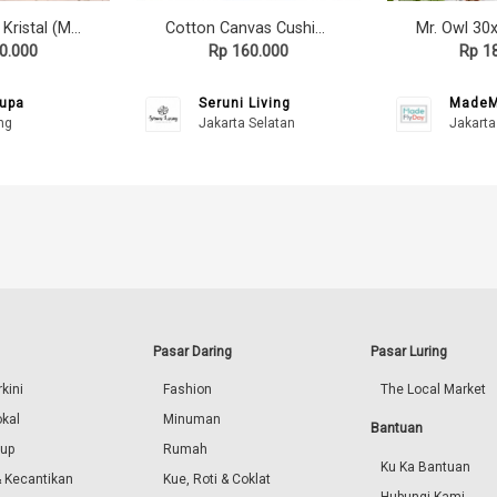
Lampu Hias Kristal (Merah)
Cotton Canvas Cushion Cover Badak Bercula Satu
0.000
Rp 160.000
Rp 1
upa
Seruni Living
MadeM
ng
Jakarta Selatan
Jakarta
Pasar Daring
Pasar Luring
kini
Fashion
The Local Market
okal
Minuman
Bantuan
dup
Rumah
Ku Ka Bantuan
 Kecantikan
Kue, Roti & Coklat
Hubungi Kami