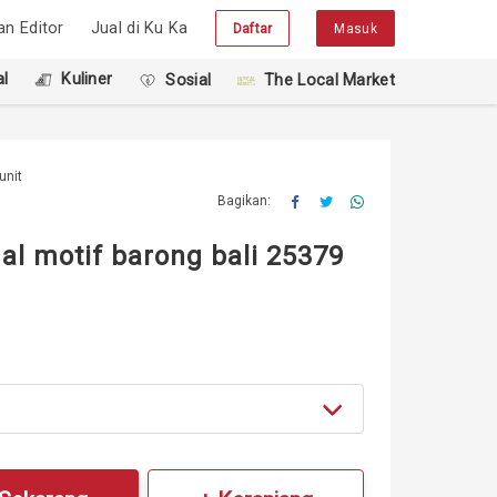
han Editor
Jual di Ku Ka
Daftar
Masuk
l
Kuliner
Sosial
The Local Market
unit
Bagikan:
nal motif barong bali 25379