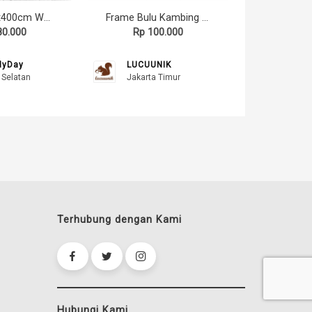
Mr. Owl 30x400cm Wall Decor Hiasan Dinding dan Meja
Frame Bulu Kambing Mawar 08
80.000
Rp 100.000
yDay
LUCUUNIK
 Selatan
Jakarta Timur
Terhubung dengan Kami
Hubungi Kami