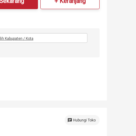
 Sekarang
+ Keranjang
ilih Kabupaten / Kota
chat
Hubungi Toko