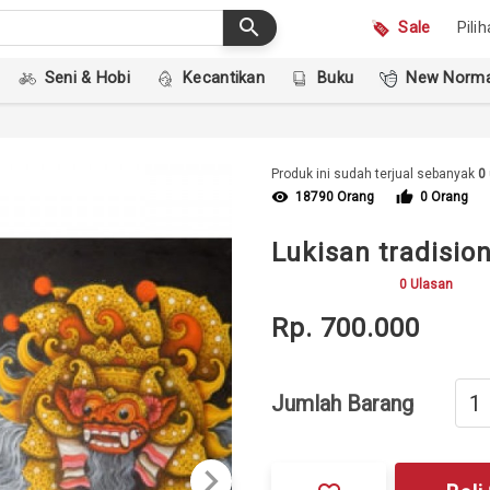
search
Sale
Pili
Seni & Hobi
Kecantikan
Buku
New Norma
Produk ini sudah terjual sebanyak
0
visibility
thumb_up
18790 Orang
0 Orang
Lukisan tradisio
0 Ulasan
Rp. 700.000
Jumlah Barang
keyboard_arrow_right