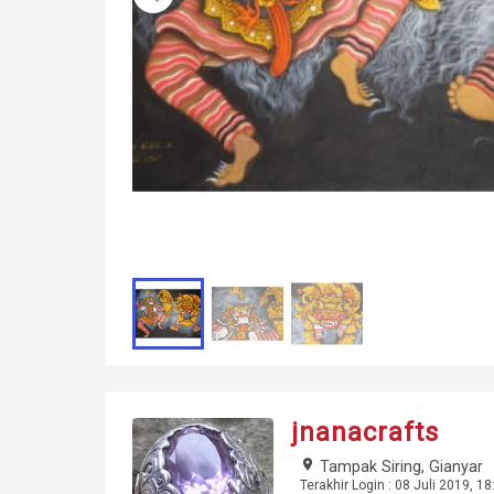
jnanacrafts
place
Tampak Siring, Gianyar
Terakhir Login : 08 Juli 2019, 18