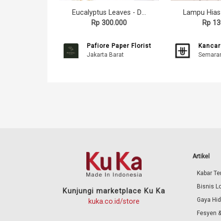
Eucalyptus Leaves - Daun Kertas Eukaliptus
Rp 300.000
Rp 13
Pafiore Paper Florist
Kancar
Jakarta Barat
Semara
Artikel
Kabar Ter
Bisnis L
Kunjungi marketplace Ku Ka
Gaya Hi
kuka.co.id/store
Fesyen &