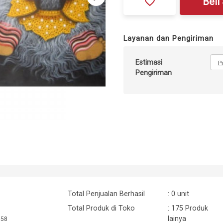
favorite_border
Beli
Layanan dan Pengiriman
Estimasi
P
Pengiriman
Total Penjualan Berhasil
: 0 unit
Total Produk di Toko
: 175 Produk
lainya
:58