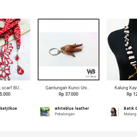
Kalung batik scarf BUTTERFLY Red
Gantungan Kunci Unik Ceker Ayam Asli Warna Coklat
5.000
Rp 37.000
Rp 1
ketjilkoe
whiteblue leather
Batik 
Pekalongan
Malang