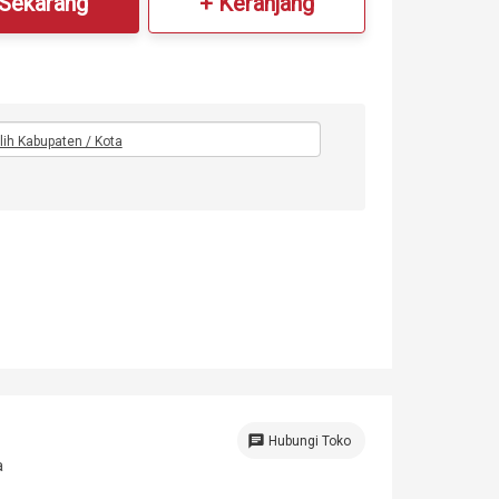
 Sekarang
+ Keranjang
ilih Kabupaten / Kota
chat
Hubungi Toko
a