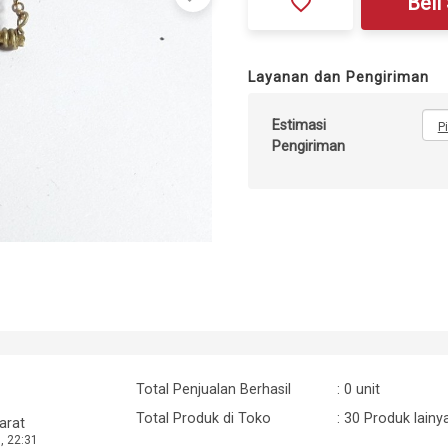
favorite_border
Beli
Layanan dan Pengiriman
Estimasi
P
Pengiriman
Total Penjualan Berhasil
: 0 unit
Total Produk di Toko
: 30 Produk lainy
arat
, 22:31