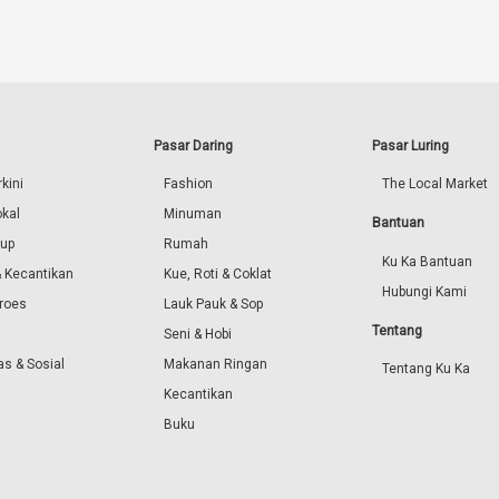
Pasar Daring
Pasar Luring
kini
Fashion
The Local Market
okal
Minuman
Bantuan
dup
Rumah
Ku Ka Bantuan
 Kecantikan
Kue, Roti & Coklat
Hubungi Kami
roes
Lauk Pauk & Sop
Tentang
Seni & Hobi
s & Sosial
Makanan Ringan
Tentang Ku Ka
Kecantikan
Buku