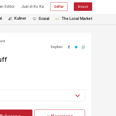
han Editor
Jual di Ku Ka
Daftar
Masuk
l
Kuliner
Sosial
The Local Market
unit
Bagikan:
uff