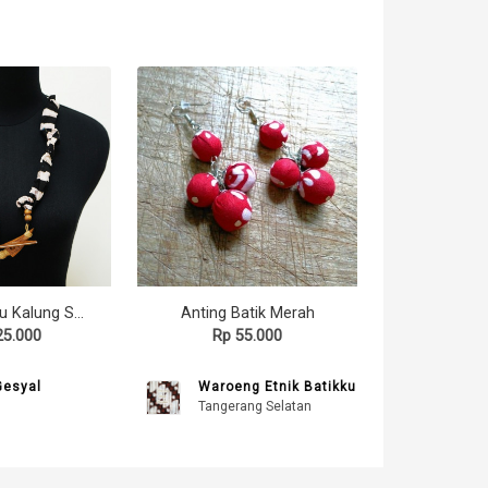
Kalung Kayu Kalung Syal Monokrom Lurik Sitar 167 GESYAL Serut Bisa Diatur
Anting Batik Merah
25.000
Rp 55.000
Gesyal
Waroeng Etnik Batikku
Tangerang Selatan