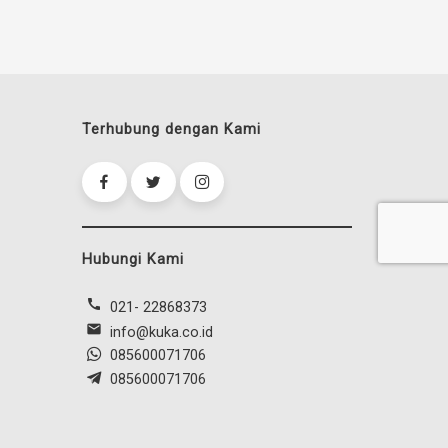
Terhubung dengan Kami
Hubungi Kami
call
021- 22868373
mail
info@kuka.co.id
085600071706
085600071706