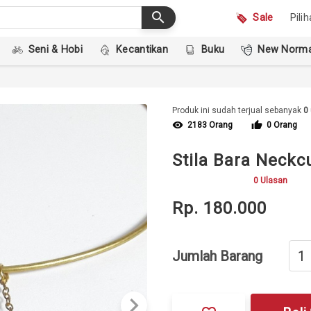
search
Sale
Pili
Seni & Hobi
Kecantikan
Buku
New Norma
Produk ini sudah terjual sebanyak
0
visibility
thumb_up
2183 Orang
0 Orang
Stila Bara Neckc
0 Ulasan
Rp. 180.000
Jumlah Barang
keyboard_arrow_right