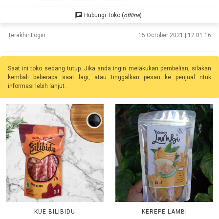
chat
Hubungi Toko (
offline
)
Terakhir Login
15 October 2021 | 12:01:16
Saat ini toko sedang tutup. Jika anda ingin melakukan pembelian, silakan
kembali beberapa saat lagi, atau tinggalkan pesan ke penjual ntuk
informasi lebih lanjut.
KUE BILIBIDU
KEREPE LAMBI