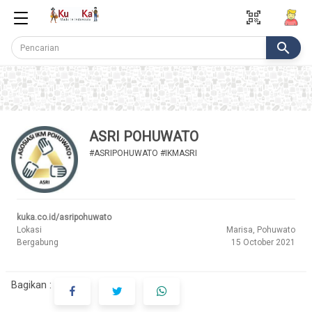
qr_code_scanner
search
ASRI POHUWATO
#ASRIPOHUWATO #IKMASRI
kuka.co.id/asripohuwato
Lokasi
Marisa, Pohuwato
Bergabung
15 October 2021
Bagikan :