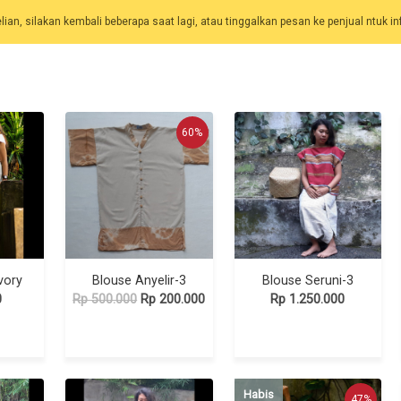
an, silakan kembali beberapa saat lagi, atau tinggalkan pesan ke penjual ntuk inf
60%
Ivory
Blouse Anyelir-3
Blouse Seruni-3
0
Rp 500.000
Rp 200.000
Rp 1.250.000
Habis
47%