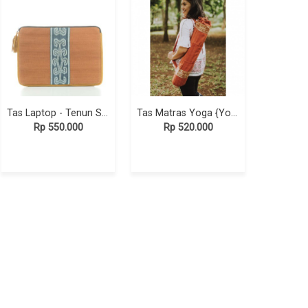
Tas Laptop - Tenun Sungai Utik Kalimantan 15" [ 4 Motif Pilihan ]
Tas Matras Yoga {Yoga Mat Bag} - Tenun Kalimantan Pewarna Alami - Merah {Dayak Iban} II
Rp 550.000
Rp 520.000