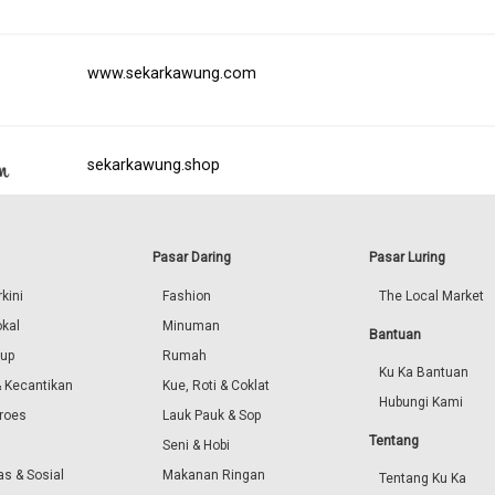
www.sekarkawung.com
sekarkawung.shop
Pasar Daring
Pasar Luring
kini
Fashion
The Local Market
okal
Minuman
Bantuan
dup
Rumah
Ku Ka Bantuan
 Kecantikan
Kue, Roti & Coklat
Hubungi Kami
roes
Lauk Pauk & Sop
Tentang
Seni & Hobi
s & Sosial
Makanan Ringan
Tentang Ku Ka