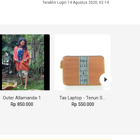
Terakhir Login 14 Agustus 2020, 02:14
Outer Allamanda-1
Tas Laptop - Tenun Sungai Utik Kalimantan 15" [ 4 Motif Pilihan ]
Rp 850.000
Rp 550.000
Rp 