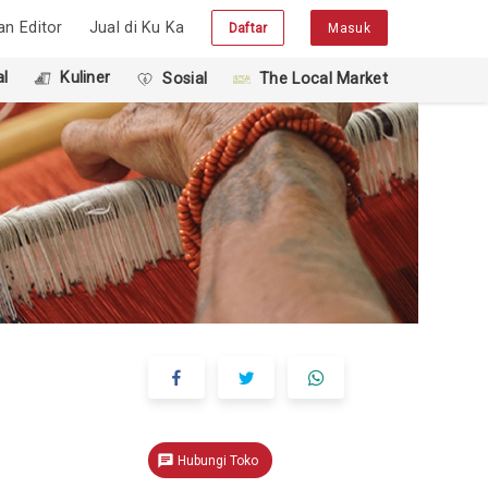
han Editor
Jual di Ku Ka
Daftar
Masuk
l
Kuliner
Sosial
The Local Market
chat
Hubungi Toko