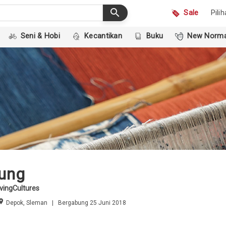
search
Sale
Pili
Seni & Hobi
Kecantikan
Buku
New Norma
ung
vingCultures
oom
Depok, Sleman | Bergabung 25 Juni 2018