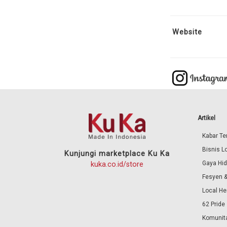
Website
Artikel
Kabar Ter
Bisnis L
Kunjungi marketplace Ku Ka
Gaya Hi
kuka.co.id/store
Fesyen &
Local He
62 Pride
Komunita