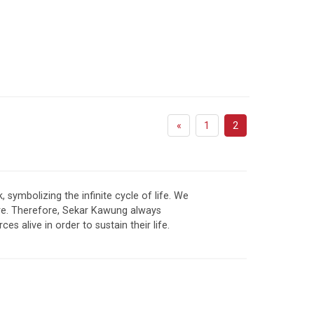
«
1
2
, symbolizing the infinite cycle of life. We
re. Therefore, Sekar Kawung always
es alive in order to sustain their life.