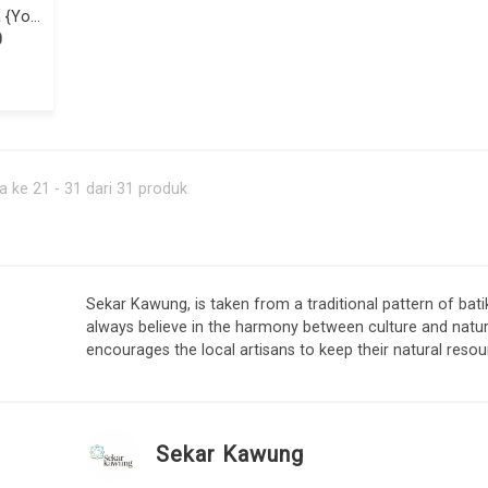
Tas Matras Yoga {Yoga Mat Bag} - Tenun Kalimantan Pewarna Alami
0
 ke 21 - 31 dari 31 produk
Sekar Kawung, is taken from a traditional pattern of batik
always believe in the harmony between culture and natu
encourages the local artisans to keep their natural resourc
Sekar Kawung