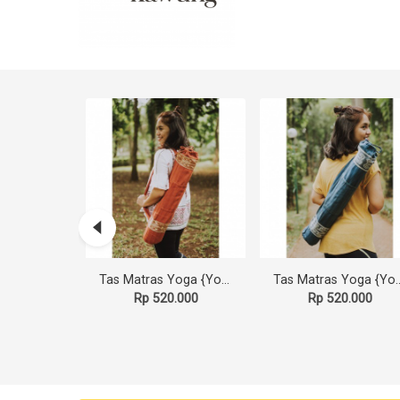
60%
yelir-3
Tas Matras Yoga {Yoga Mat Bag} - Tenun Kalimantan Pewarna Alami - Merah {Dayak Iban} II
Tas Matras Yoga {Yoga Mat Bag} - Tenun
p 200.000
Rp 520.000
Rp 520.000