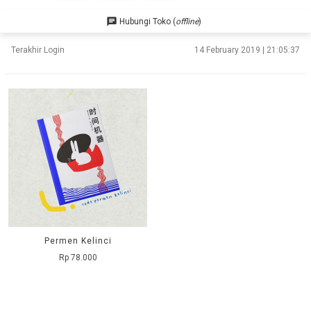
chat
Hubungi Toko (
offline
)
Terakhir Login
14 February 2019 | 21:05:37
Permen Kelinci
Rp 78.000