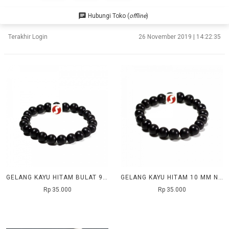
chat
Hubungi Toko (
offline
)
Terakhir Login
26 November 2019 | 14:22:35
GELANG KAYU HITAM BULAT 9 MM NATURAL
GELANG KAYU HITAM 10 MM NATURAL
Rp 35.000
Rp 35.000