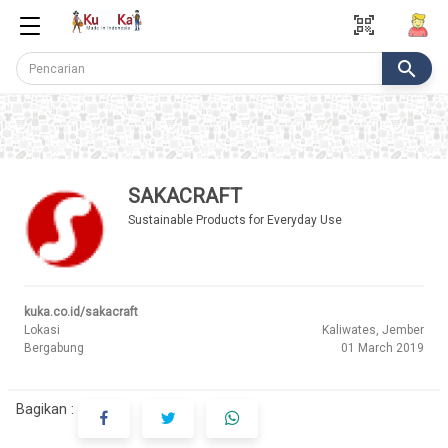
qr_code_scanner
search
SAKACRAFT
Sustainable Products for Everyday Use
kuka.co.id/sakacraft
Lokasi
Kaliwates, Jember
Bergabung
01 March 2019
Bagikan :