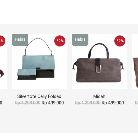
Habis
Habis
7%
62%
62%
Silvertote Celly Folded
Micah
0
Rp 1.299.000
Rp 499.000
Rp 1.299.000
Rp 499.000
R