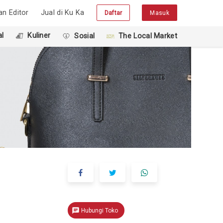
han Editor
Jual di Ku Ka
Daftar
Masuk
l
Kuliner
Sosial
The Local Market
chat
Hubungi Toko