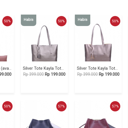
Habis
Habis
50%
50%
50%
Silver Tote Kayla (available in 6 colors)
Silver Tote Kayla Tote Metalic Gold
Silver Tote Kayla Tote Rose Gold
99.000
Rp 399.000
Rp 199.000
Rp 399.000
Rp 199.000
50%
57%
57%