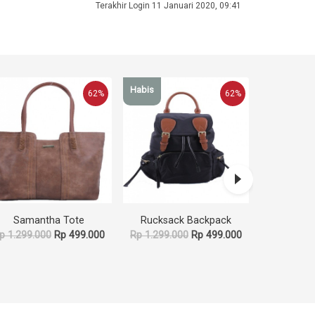
Terakhir Login 11 Januari 2020, 09:41
Habis
Habis
62%
62%
Samantha Tote
Rucksack Backpack
Seren Ny
p 1.299.000
Rp 499.000
Rp 1.299.000
Rp 499.000
Rp 999.0