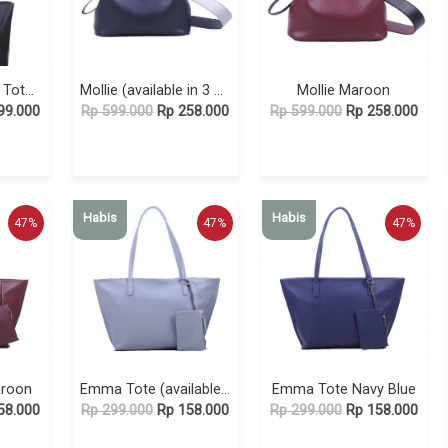
Silver Tote Kayla Tote Black
Mollie (available in 3 colors)
Mollie Maroon
99.000
Rp 599.000
Rp 258.000
Rp 599.000
Rp 258.000
Habis
Habis
47%
47%
47%
roon
Emma Tote (available in 4 colors)
Emma Tote Navy Blue
58.000
Rp 299.000
Rp 158.000
Rp 299.000
Rp 158.000