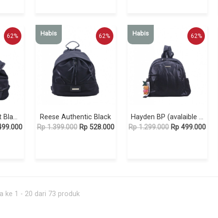
Habis
Habis
62%
62%
62%
Watson 2 Pocket Black
Reese Authentic Black
Hayden BP (avalaible in Black and Brown)
499.000
Rp 1.399.000
Rp 528.000
Rp 1.299.000
Rp 499.000
 ke 1 - 20 dari 73 produk