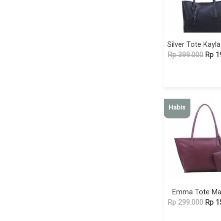
Rp 399.000
Rp 1
Habis
Emma Tote Ma
Rp 299.000
Rp 1