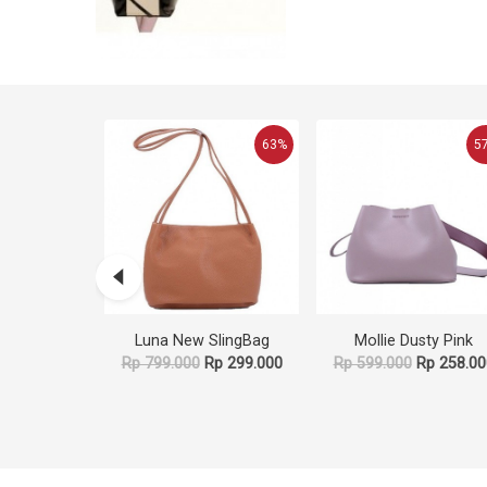
62%
63%
5
ripe
Luna New SlingBag
Mollie Dusty Pink
Rp 499.000
Rp 799.000
Rp 299.000
Rp 599.000
Rp 258.00