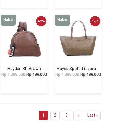
Habis
Habis
62%
62%
Hayden BP Brown
Hayes Spoted (available in 3 colors)
Rp 1.299.000
Rp 499.000
Rp 1.299.000
Rp 499.000
1
2
3
»
Last »