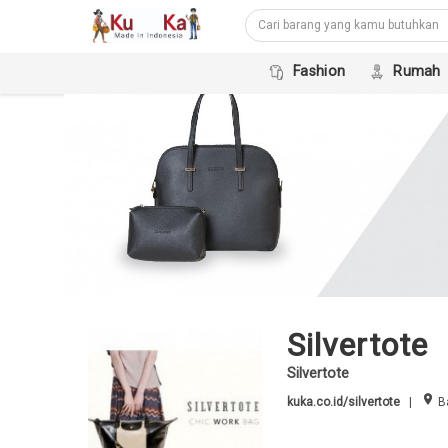
Fashion
Rumah
Silvertote
Silvertote
room
kuka.co.id/silvertote
|
Ba