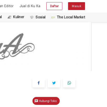
han Editor
Jual di Ku Ka
Daftar
Masuk
l
Kuliner
Sosial
The Local Market
chat
Hubungi Toko