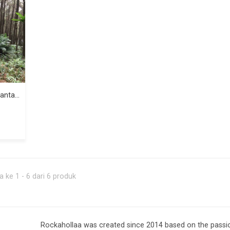
Rockahollaa Nusantara Tenun NTT edition
 ke 1 - 6 dari 6 produk
Rockahollaa was created since 2014 based on the passion