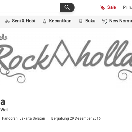
search
Sale
Pili
Seni & Hobi
Kecantikan
Buku
New Norma
aa
Well
om
Pancoran, Jakarta Selatan | Bergabung 29 Desember 2016