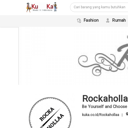
Fashion
Rumah
Rockaholl
Be Yourself and Choose 
ro
kuka.co.id/Rockahollaa
|