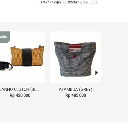
Terakhir Login 03 Oktober 2019, 08:56
abis
NANNO CLUTCH (BLACK)
ATAMBUA (GREY)
AST
Rp 420.000
Rp 485.000
Rp 