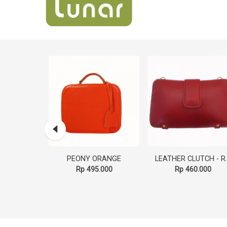
CRYSAN (GREEN OLIVE)
PEONY ORANGE
LEATHER
.000
Rp 495.000
Rp 460.000