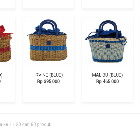
D)
IRVINE (BLUE)
MALIBU (BLUE)
0
Rp 395.000
Rp 465.000
 ke 1 - 20 dari 83 produk