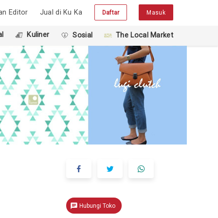
han Editor
Jual di Ku Ka
Daftar
Masuk
l
Kuliner
Sosial
The Local Market
chat
Hubungi Toko