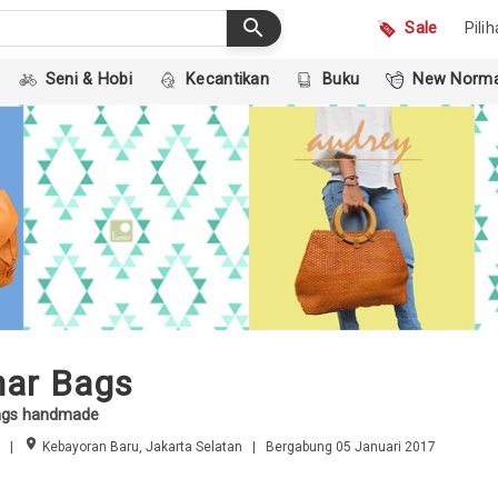
search
Sale
Pili
Seni & Hobi
Kecantikan
Buku
New Norma
ar Bags
bags handmade
room
|
Kebayoran Baru, Jakarta Selatan | Bergabung 05 Januari 2017