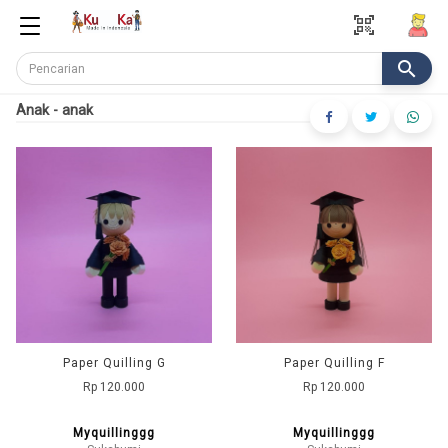
qr_code_scanner
search
Anak - anak
Paper Quilling G
Paper Quilling F
Rp 120.000
Rp 120.000
Myquillinggg
Myquillinggg