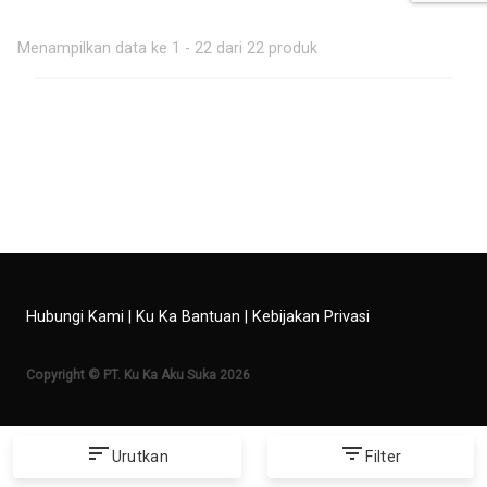
Menampilkan data ke 1 - 22 dari 22 produk
Hubungi Kami
|
Ku Ka Bantuan
|
Kebijakan Privasi
Copyright © PT. Ku Ka Aku Suka 2026
sort
filter_list
Urutkan
Filter