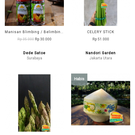
Manisan Blimbing / Belimbing Wuluh Asli DD1 (dedesatoe)
CELERY STICK
Rp 35.000
Rp 30.000
Rp 51.000
Dede Satoe
Nandori Garden
Surabaya
Jakarta Utara
Habis