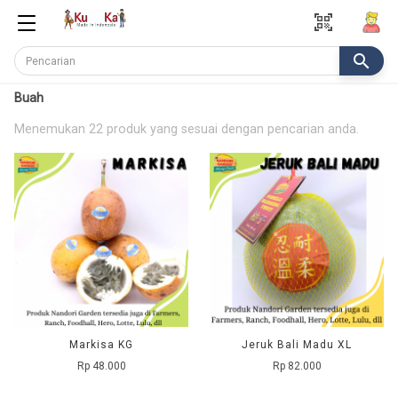
qr_code_scanner
search
Buah
Menemukan 22 produk yang sesuai dengan pencarian anda.
Markisa KG
Jeruk Bali Madu XL
Rp 48.000
Rp 82.000