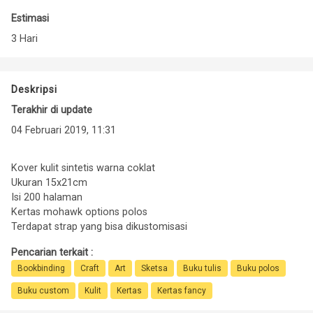
Estimasi
3 Hari
Deskripsi
Terakhir di update
04 Februari 2019, 11:31
Kover kulit sintetis warna coklat
Ukuran 15x21cm
Isi 200 halaman
Kertas mohawk options polos
Terdapat strap yang bisa dikustomisasi
Pencarian terkait :
Bookbinding
Craft
Art
Sketsa
Buku tulis
Buku polos
Buku custom
Kulit
Kertas
Kertas fancy