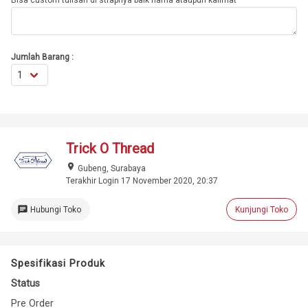
Bisa custom tulisan di strapnya baik nama ataupun kalimat
Jumlah Barang :
Trick O Thread
place
Gubeng, Surabaya
Terakhir Login 17 November 2020, 20:37
chat
Hubungi Toko
Kunjungi Toko
Spesifikasi Produk
Status
Pre Order