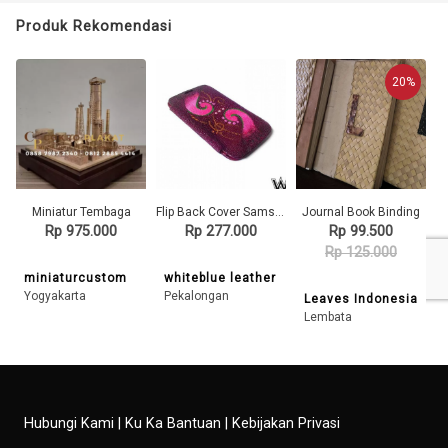
Produk Rekomendasi
20%
Miniatur Tembaga
Flip Back Cover Samsung Grand Kulit Ikan Pari Asli Finishing Lukis
Journal Book Binding
Rp 975.000
Rp 277.000
Rp 99.500
Rp 125.000
miniaturcustom
whiteblue leather
Yogyakarta
Pekalongan
Leaves Indonesia
Lembata
Hubungi Kami
|
Ku Ka Bantuan
|
Kebijakan Privasi