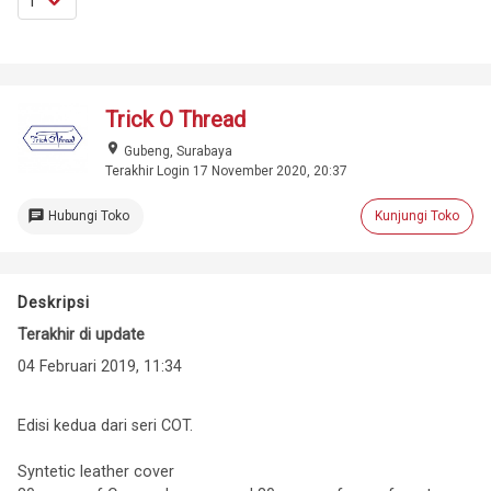
Trick O Thread
place
Gubeng, Surabaya
Terakhir Login 17 November 2020, 20:37
chat
Hubungi Toko
Kunjungi Toko
Deskripsi
Terakhir di update
04 Februari 2019, 11:34
Edisi kedua dari seri COT.
Syntetic leather cover