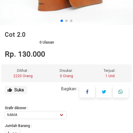
Cot 2.0
0
Ulasan
Rp. 130.000
Dilihat :
Disukai :
Terjual :
2220 Orang
0 Orang
1 Unit
Bagikan :
Suka
thumb_up
Grafir dikover :
Jumlah Barang :