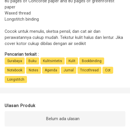
80 pages of Concorde paper and 80 pages of greenforest
paper
Waxed thread
Longstitch binding
Cocok untuk menulis, sketsa pensil, dan cat air dan
perawatannya cukup mudah. Tekstur kulit halus dan lentur. Jika
cover kotor cukup dibilas dengan air sedikit
Pencarian terkait :
Surabaya
Buku
Kulitsintetis
Kulit
Bookbinding
Notebook
Notes
Agenda
Jurnal
Tricothread
Cot
Longstitch
Ulasan Produk
Belum ada ulasan