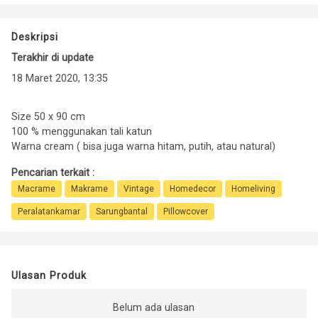
Deskripsi
Terakhir di update
18 Maret 2020, 13:35
Size 50 x 90 cm
100 % menggunakan tali katun
Warna cream ( bisa juga warna hitam, putih, atau natural)
Pencarian terkait :
Macrame
Makrame
Vintage
Homedecor
Homeliving
Peralatankamar
Sarungbantal
Pillowcover
Ulasan Produk
Belum ada ulasan