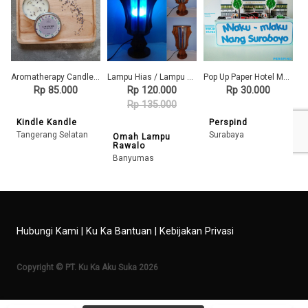
Aromatherapy Candle - Lilin Aromaterapi - Tea Light Candle (Lavender)
Lampu Hias / Lampu Meja / Lampu BULAT Warna BIRU / Omah Lampu Rawalo
Pop Up Paper Hotel Majapahit (Yamato) Surabaya
Rp 85.000
Rp 120.000
Rp 30.000
Rp 135.000
Kindle Kandle
Perspind
Tangerang Selatan
Surabaya
Omah Lampu
Rawalo
Banyumas
Hubungi Kami
|
Ku Ka Bantuan
|
Kebijakan Privasi
Copyright © PT. Ku Ka Aku Suka 2026