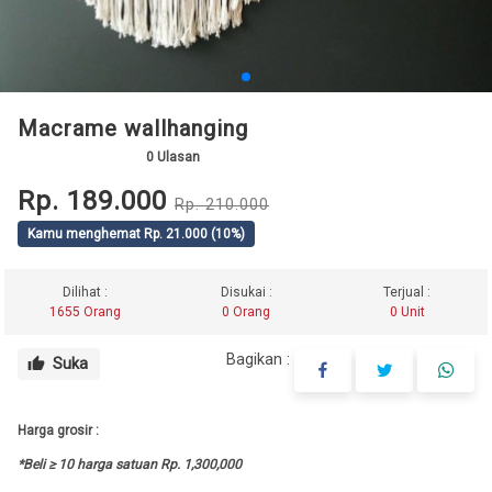
Macrame wallhanging
0
Ulasan
Rp. 189.000
Rp. 210.000
Kamu menghemat Rp. 21.000 (10%)
Dilihat :
Disukai :
Terjual :
1655 Orang
0 Orang
0 Unit
Bagikan :
Suka
thumb_up
Harga grosir :
*Beli ≥ 10 harga satuan Rp. 1,300,000