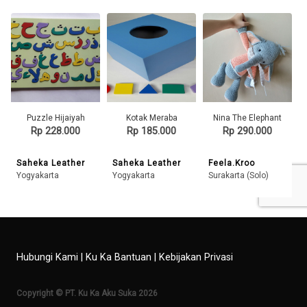
Puzzle Hijaiyah
Kotak Meraba
Nina The Elephant
Rp 228.000
Rp 185.000
Rp 290.000
Saheka Leather
Saheka Leather
Feela.Kroo
Yogyakarta
Yogyakarta
Surakarta (Solo)
Hubungi Kami
|
Ku Ka Bantuan
|
Kebijakan Privasi
Copyright © PT. Ku Ka Aku Suka 2026