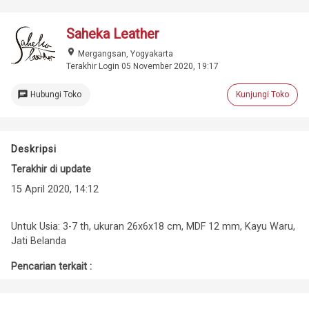
Saheka Leather
place
Mergangsan, Yogyakarta
Terakhir Login 05 November 2020, 19:17
chat
Hubungi Toko
Kunjungi Toko
Deskripsi
Terakhir di update
15 April 2020, 14:12
Untuk Usia: 3-7 th, ukuran 26x6x18 cm, MDF 12 mm, Kayu Waru,
Jati Belanda
Pencarian terkait :