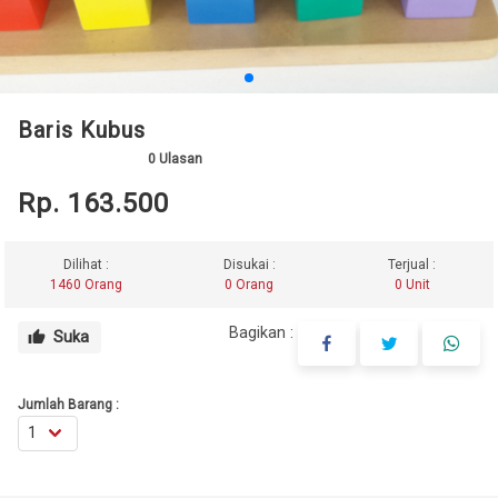
Baris Kubus
0
Ulasan
Rp. 163.500
Dilihat :
Disukai :
Terjual :
1460 Orang
0 Orang
0 Unit
Bagikan :
Suka
thumb_up
Jumlah Barang :