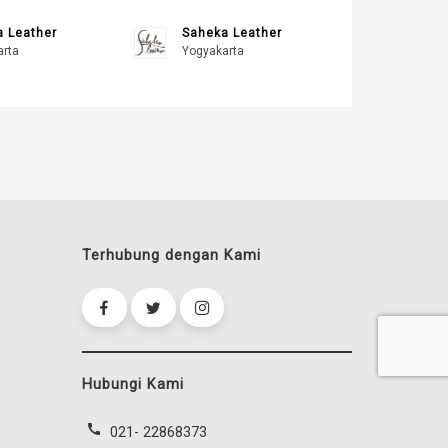
 Leather
Saheka Leather
arta
Yogyakarta
Terhubung dengan Kami
Hubungi Kami
call
021- 22868373