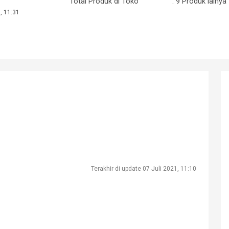
Total Produk di Toko
: 9 Produk lainya
, 11:31
Terakhir di update 07 Juli 2021, 11:10