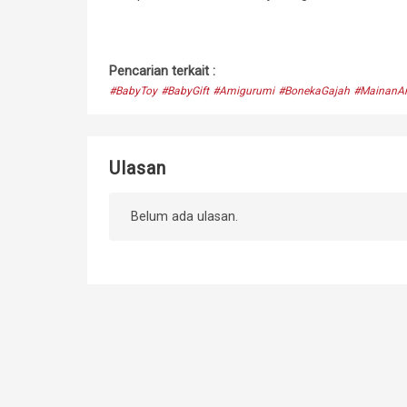
Pencarian terkait :
#BabyToy
#BabyGift
#Amigurumi
#BonekaGajah
#MainanA
Ulasan
Belum ada ulasan.