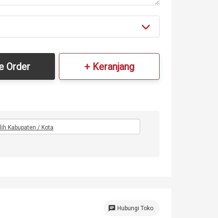
e Order
+ Keranjang
ilih Kabupaten / Kota
chat
Hubungi Toko