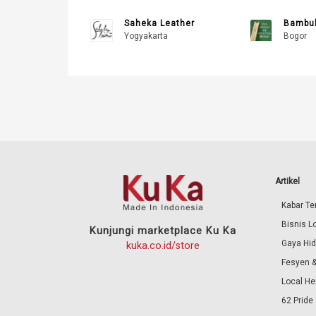
Saheka Leather
Bambuk
Yogyakarta
Bogor
Artikel
Kabar Ter
Bisnis L
Kunjungi marketplace Ku Ka
Gaya Hi
kuka.co.id/store
Fesyen &
Local He
62 Pride