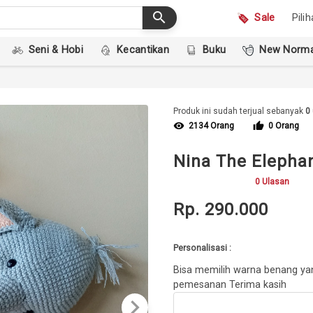
search
Sale
Pili
Seni & Hobi
Kecantikan
Buku
New Norma
Produk ini sudah terjual sebanyak
0
visibility
thumb_up
2134 Orang
0 Orang
Nina The Elepha
0 Ulasan
Rp. 290.000
Personalisasi :
Bisa memilih warna benang yang
pemesanan Terima kasih
keyboard_arrow_right