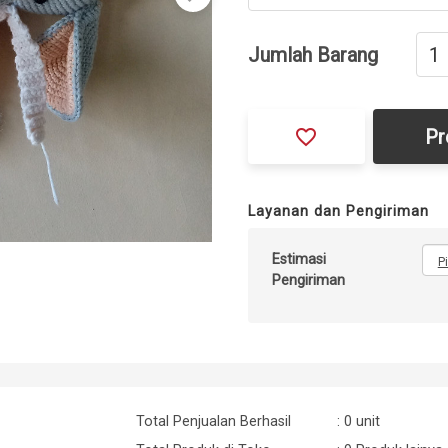
Jumlah Barang
favorite_border
Pr
Layanan dan Pengiriman
Estimasi
P
Pengiriman
Total Penjualan Berhasil
: 0 unit