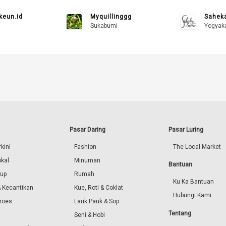
eun.id
Myquillinggg
Saheka
Sukabumi
Yogyak
Pasar Daring
Pasar Luring
kini
Fashion
The Local Market
okal
Minuman
Bantuan
dup
Rumah
Ku Ka Bantuan
 Kecantikan
Kue, Roti & Coklat
Hubungi Kami
roes
Lauk Pauk & Sop
Tentang
Seni & Hobi