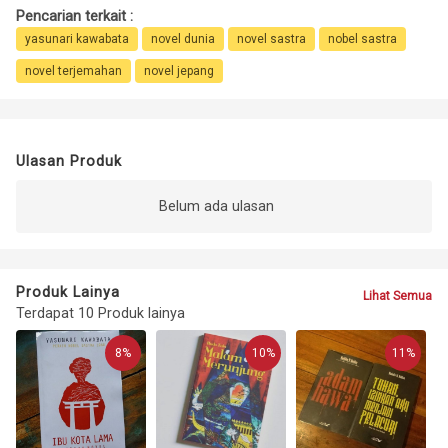
Pencarian terkait :
yasunari kawabata
novel dunia
novel sastra
nobel sastra
novel terjemahan
novel jepang
Ulasan Produk
Belum ada ulasan
Produk Lainya
Lihat Semua
Terdapat 10 Produk lainya
8%
10%
11%