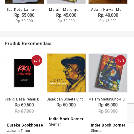
Ibu Kota Lama--Yasunari Kawabata
Malam Merunjung--Huda Tula
Adam Hawa, Muhidin M. Dahlan
Rp. 55.000
Rp. 45.000
Rp. 40.000
Rp. 60.000
Rp. 50.000
Rp. 45.000
Produk Rekomendasi
20%
10%
KKN di Desa Penari Bundling (Novel) - Simpleman
Sajak dan Soneta Cinta Pablo Neruda
Malam Merunjung--Huda Tula
Rp 69.600
Rp 60.000
Rp 45.000
Rp 87.000
Rp 50.000
Indie Book Corner
Sleman
Eureka Bookhouse
Indie Book Corner
Jakarta Timur
Sleman