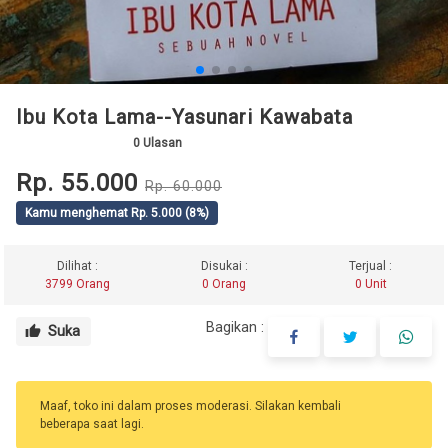
Ibu Kota Lama--Yasunari Kawabata
0
Ulasan
Rp. 55.000
Rp. 60.000
Kamu menghemat Rp. 5.000 (8%)
Dilihat :
Disukai :
Terjual :
3799 Orang
0 Orang
0 Unit
Bagikan :
Suka
thumb_up
Maaf, toko ini dalam proses moderasi. Silakan kembali
beberapa saat lagi.